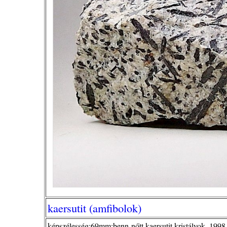
kaersutit (amfibolok)
képszélesség:69mm;benn-nőtt kaersutit kristályok ,1998