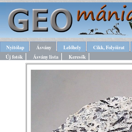
Nyitólap
Ásvány
Lelőhely
Cikk, Folyóirat
Új fotók
Ásvány lista
Keresők