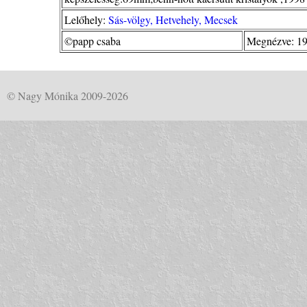
Lelőhely:
Sás-völgy, Hetvehely, Mecsek
©papp csaba
Megnézve: 19
© Nagy Mónika 2009-2026