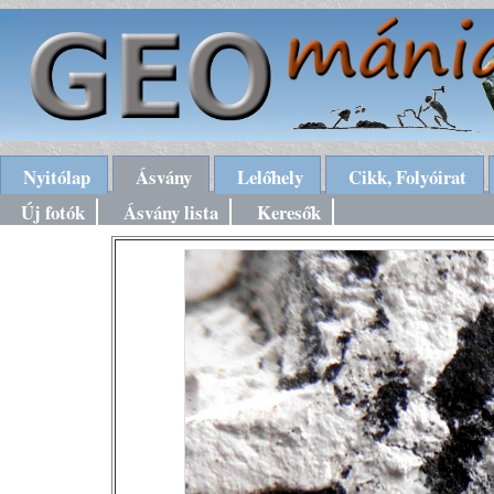
Nyitólap
Ásvány
Lelőhely
Cikk, Folyóirat
Új fotók
Ásvány lista
Keresők