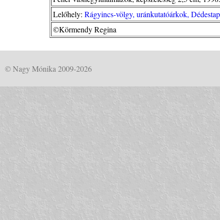
Lelőhely:
Rágyincs-völgy, uránkutatóárkok, Dédesta
©Körmendy Regina
© Nagy Mónika 2009-2026