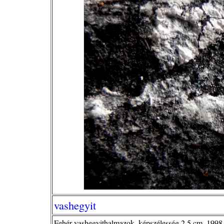
vashegyit
Fehér vashegyithalmazok, képszélesség 2,5 cm, 1998.