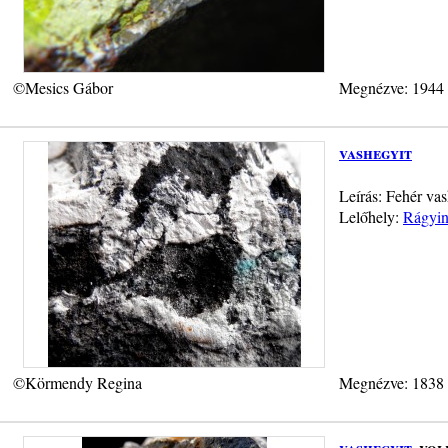
©Mesics Gábor
Megnézve: 1944
vashegyit
Leírás: Fehér va
Lelőhely:
Rágyin
©Körmendy Regina
Megnézve: 1838
vashegyit
, vo