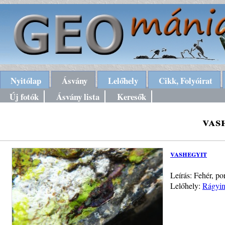
Nyitólap
Ásvány
Lelőhely
Cikk, Folyóirat
Új fotók
Ásvány lista
Keresők
vas
vashegyit
Leírás: Fehér, p
Lelőhely:
Rágyin