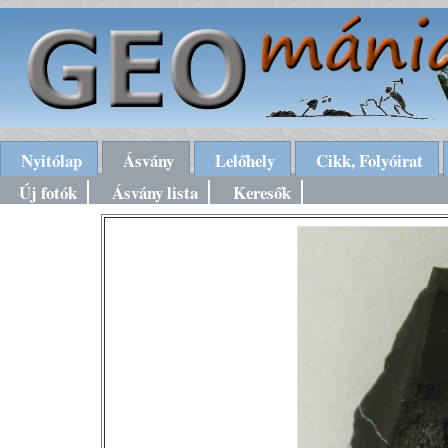
Nyitólap
Ásvány
Lelőhely
Cikk, Folyóirat
Új fotók
Ásvány lista
Keresők