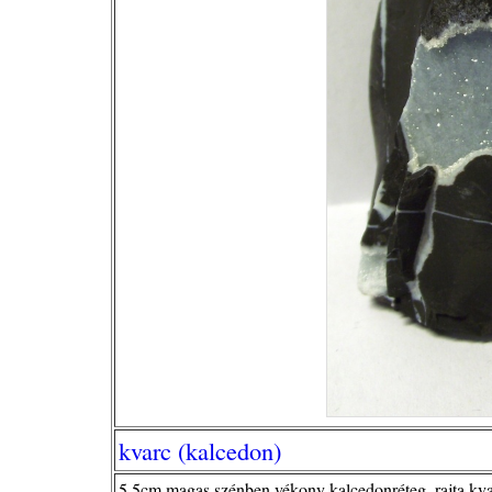
kvarc (kalcedon)
5,5cm magas szénben vékony kalcedonréteg, rajta kva