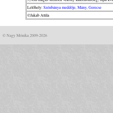
Lelőhely:
Szénbánya meddője, Mány, Gerecse
©Jakab Attila
© Nagy Mónika 2009-2026