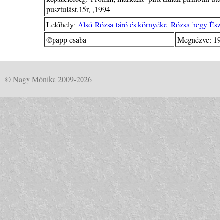
pusztulást,15r, ,1994
Lelőhely:
Alsó-Rózsa-táró és környéke, Rózsa-hegy És
©papp csaba
Megnézve: 1
© Nagy Mónika 2009-2026