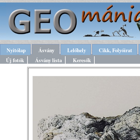
Nyitólap
Ásvány
Lelőhely
Cikk, Folyóirat
Új fotók
Ásvány lista
Keresők