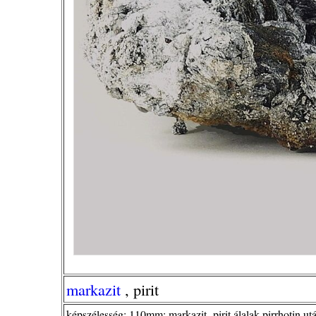
markazit
, pirit
képszélesség: 110mm; markazit -pirit álalak pirrhotin utá