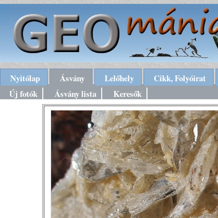
Nyitólap
Ásvány
Lelőhely
Cikk, Folyóirat
Új fotók
Ásvány lista
Keresők