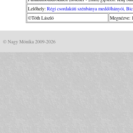
Lelőhely:
Régi csordakúti szénbánya meddőhányói, Bic
©Tóth László
Megnézve: 
© Nagy Mónika 2009-2026