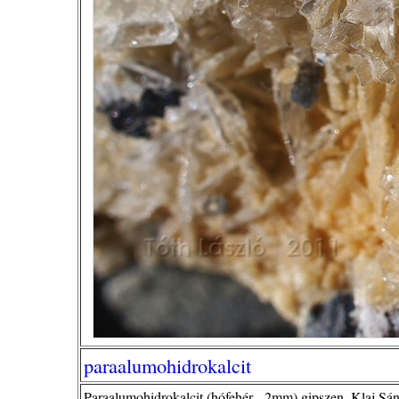
paraalumohidrokalcit
Paraalumohidrokalcit (hófehér - 2mm) gipszen. Klaj Sá