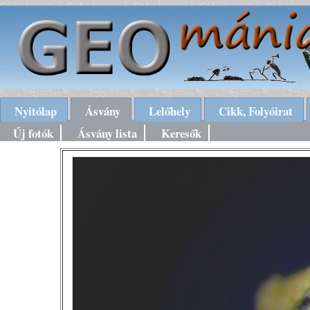
Nyitólap
Ásvány
Lelőhely
Cikk, Folyóirat
Új fotók
Ásvány lista
Keresők