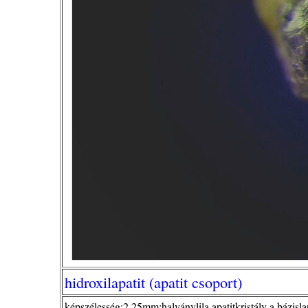
hidroxilapatit (apatit csoport)
képszélesség:2,25mm;halványlila apatitkristály a bázislap