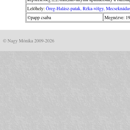
Lelőhely:
Öreg-Halász-patak, Réka-völgy, Mecseknáda
©papp csaba
Megnézve: 19
© Nagy Mónika 2009-2026