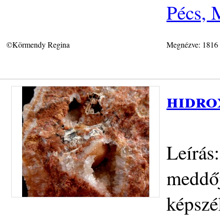
Pécs, 
©Körmendy Regina
Megnézve: 1816
hidro
Leírás:
meddőj
képszé