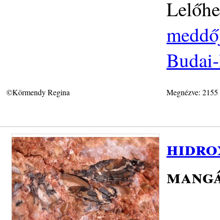
Lelőhe
meddője
Budai-
©Körmendy Regina
Megnézve: 2155
hidro
mang