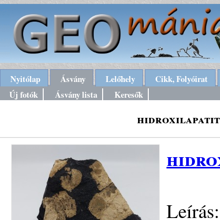
Nyitólap
Ásvány
Lelőhely
Cikk, Folyóirat
Új fotók
Ásvány lista
Keresők
hidroxilapatit
hidro
Leírás: