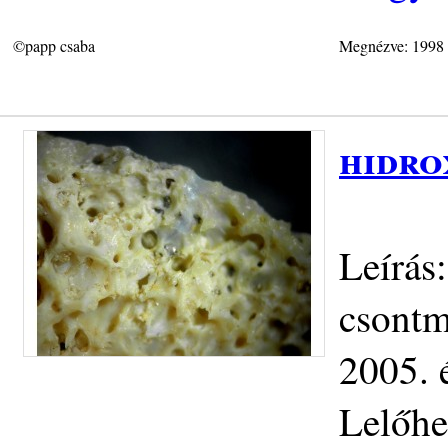
©papp csaba
Megnézve: 1998
hidro
Leírás:
csontm
2005. 
Lelőhe