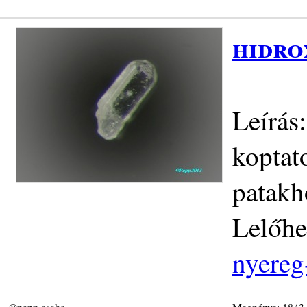
hidro
Leírás
koptato
patakh
Lelőhe
nyereg