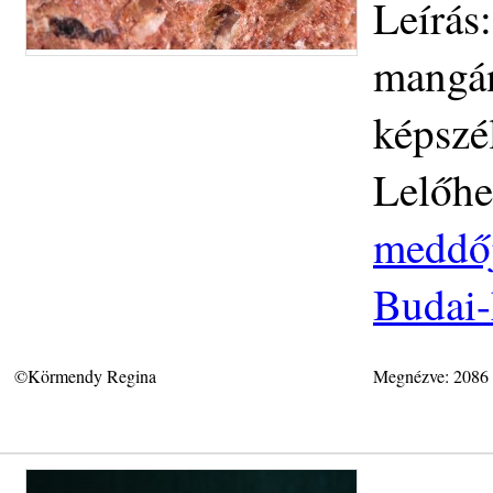
Leírás:
mangán
képszé
Lelőhe
meddője
Budai-
©Körmendy Regina
Megnézve: 2086