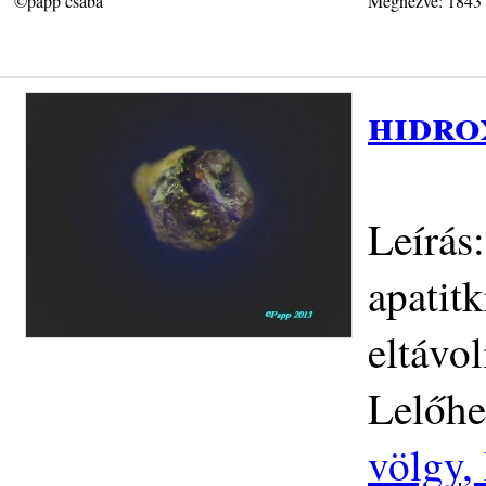
©papp csaba
Megnézve: 1843
hidro
Leírás
apatitk
eltávol
Lelőhe
völgy,