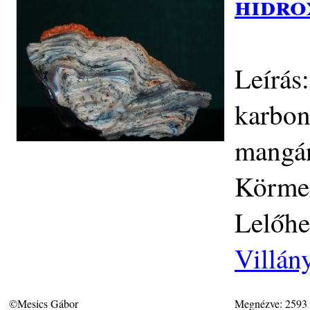
hidro
Leírás
karbon
mangán
Körme
Lelőhe
Villán
©Mesics Gábor
Megnézve: 2593