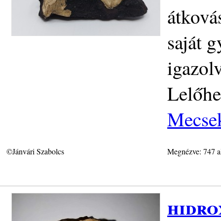
átková
saját g
igazol
Lelőhe
Mecse
©Jánvári Szabolcs
Megnézve: 747 a
hidro