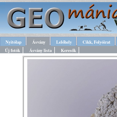
Nyitólap
Ásvány
Lelőhely
Cikk, Folyóirat
Új fotók
Ásvány lista
Keresők