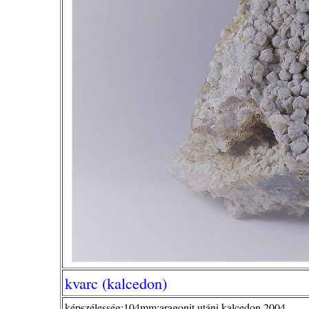
kvarc (kalcedon)
képszélesség:104mm;aragonit utáni kalcedon 2004