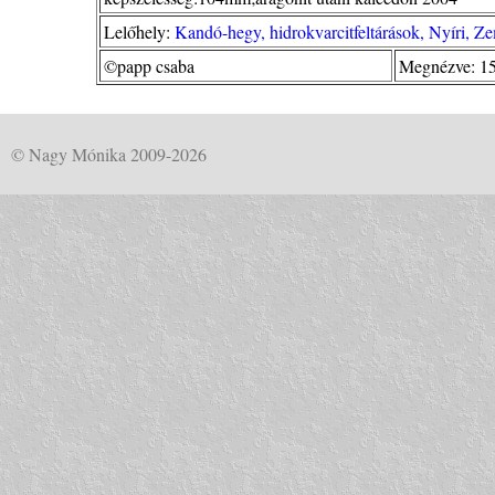
Lelőhely:
Kandó-hegy, hidrokvarcitfeltárások, Nyíri, 
©papp csaba
Megnézve: 1
© Nagy Mónika 2009-2026