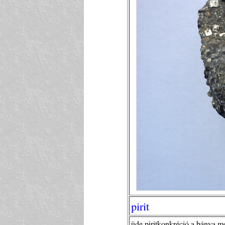
pirit
üde piritkonkréció a bánya m