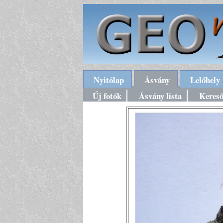
Nyitólap
Ásvány
Lelőhely
Új fotók
Ásvány lista
Keres