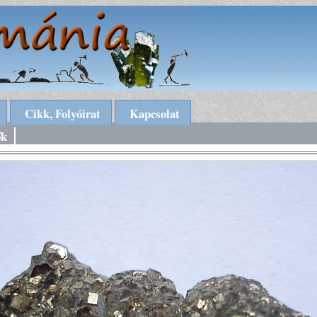
Cikk, Folyóirat
Kapcsolat
ők