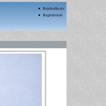
Bejelentkezés
Regisztráció