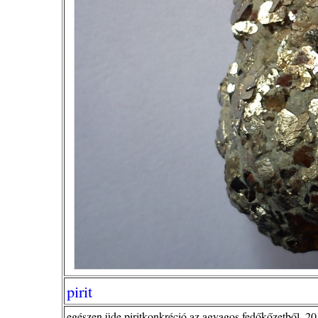
pirit
egészen üde piritkonkréció az agyagos fedőkőzetből, 20