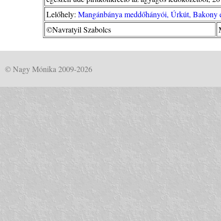
Lelőhely:
Mangánbánya meddőhányói, Úrkút, Bakony és
©Navratyil Szabolcs
© Nagy Mónika 2009-2026