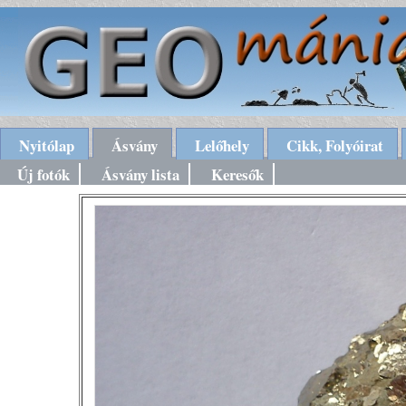
Nyitólap
Ásvány
Lelőhely
Cikk, Folyóirat
Új fotók
Ásvány lista
Keresők