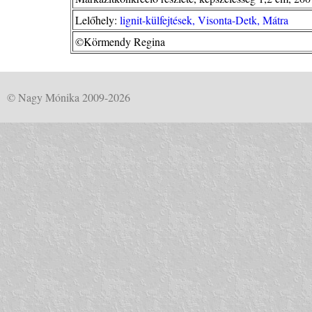
Lelőhely:
lignit-külfejtések, Visonta-Detk, Mátra
©Körmendy Regina
© Nagy Mónika 2009-2026