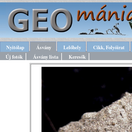
Nyitólap
Ásvány
Lelőhely
Cikk, Folyóirat
Új fotók
Ásvány lista
Keresők