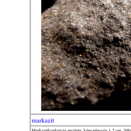
markazit
Markazitkonkréció részlete, képszélesség 1,2 cm, 2001