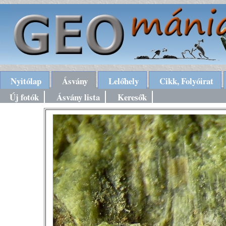
Nyitólap
Ásvány
Lelőhely
Cikk, Folyóirat
Új fotók
Ásvány lista
Keresők