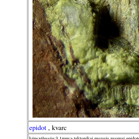
epidot
, kvarc
képszélesség:3,1mm;a tektonikai mozgás nyomai epido