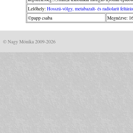
Lelőhely:
Hosszú-völgy, metabazalt- és radiolarit feltárá
©papp csaba
Megnézve: 1
© Nagy Mónika 2009-2026