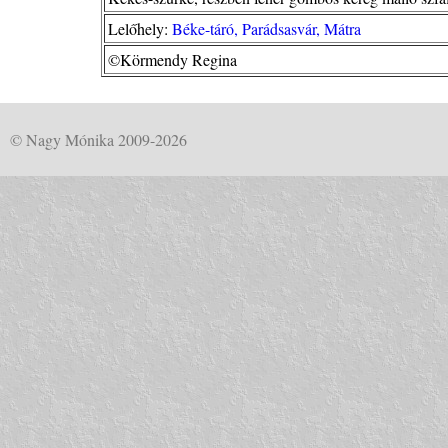
Lelőhely:
Béke-táró, Parádsasvár, Mátra
©Körmendy Regina
© Nagy Mónika 2009-2026