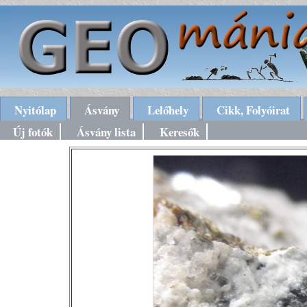
Nyitólap
Ásvány
Lelőhely
Cikk, Folyóirat
Új fotók
Ásvány lista
Keresők