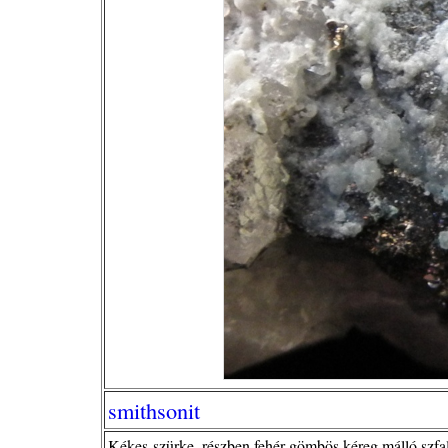
smithsonit
Kékes-szürke, részben fehér gömbös kéreg málló szfal