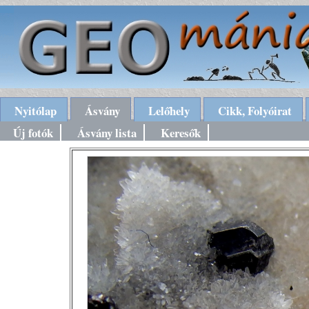
Nyitólap
Ásvány
Lelőhely
Cikk, Folyóirat
Új fotók
Ásvány lista
Keresők