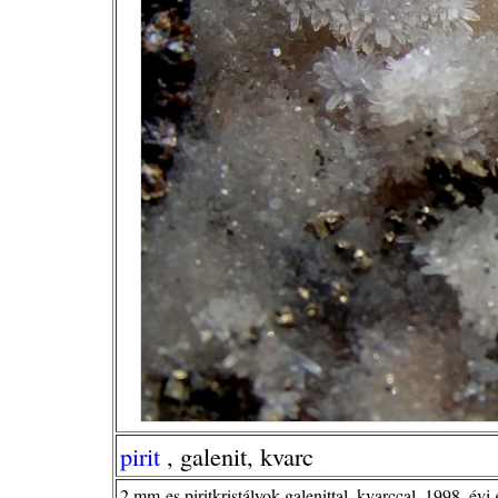
pirit
, galenit, kvarc
2 mm-es piritkristályok galenittal, kvarccal, 1998. évi 