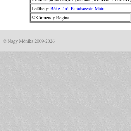
Lelőhely:
Béke-táró, Parádsasvár, Mátra
©Körmendy Regina
© Nagy Mónika 2009-2026