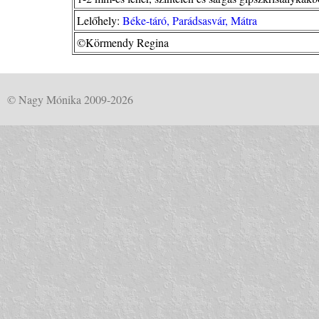
Lelőhely:
Béke-táró, Parádsasvár, Mátra
©Körmendy Regina
© Nagy Mónika 2009-2026