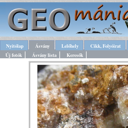
Nyitólap
Ásvány
Lelőhely
Cikk, Folyóirat
Új fotók
Ásvány lista
Keresők