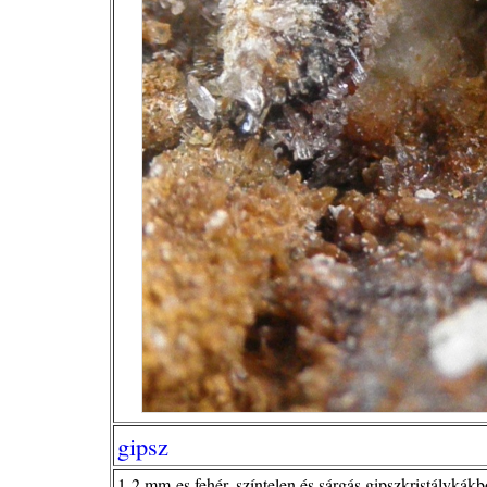
gipsz
1-2 mm-es fehér, színtelen és sárgás gipszkristálykák