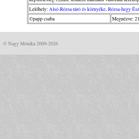
Lelőhely:
Alsó-Rózsa-táró és környéke, Rózsa-hegy És
©papp csaba
Megnézve: 2
© Nagy Mónika 2009-2026