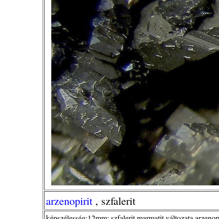
arzenopirit
, szfalerit
képszélesség:12mm; szfalerit marmatit változata arzenop