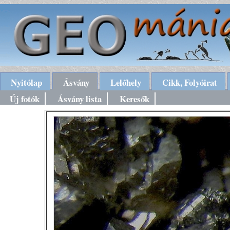
Nyitólap
Ásvány
Lelőhely
Cikk, Folyóirat
Új fotók
Ásvány lista
Keresők