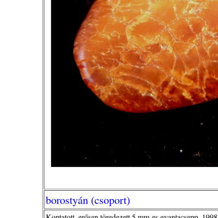
borostyán (csoport)
Koptatott, erősen töredezett 5 mm-es gyantacsepp, 1998.