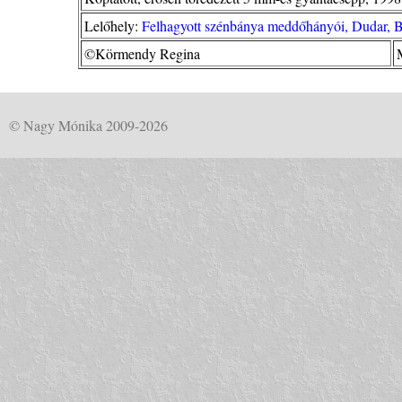
Lelőhely:
Felhagyott szénbánya meddőhányói, Dudar, B
©Körmendy Regina
© Nagy Mónika 2009-2026