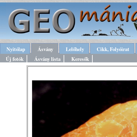
Nyitólap
Ásvány
Lelőhely
Cikk, Folyóirat
Új fotók
Ásvány lista
Keresők