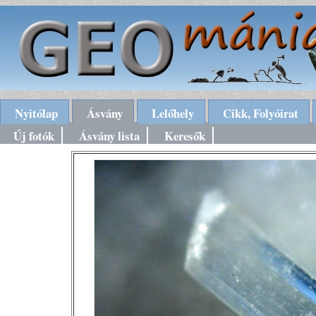
Nyitólap
Ásvány
Lelőhely
Cikk, Folyóirat
Új fotók
Ásvány lista
Keresők