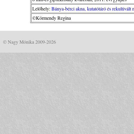
Lelőhely:
Bánya-bérci akna, kutatótáró és rekultivál
©Körmendy Regina
© Nagy Mónika 2009-2026