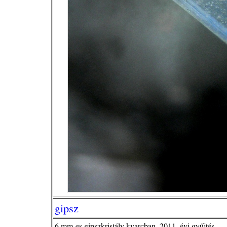
gipsz
6 mm-es gipszkristály kvarcban, 2011. évi gyűjtés