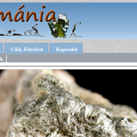
Cikk, Folyóirat
Kapcsolat
ők