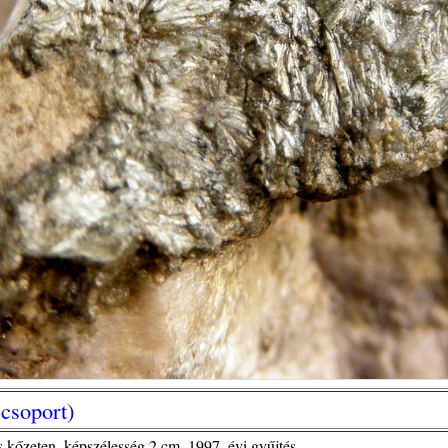
 csoport)
es kőzeten, képszélesség 2 cm, 1997. évi gyűjtés