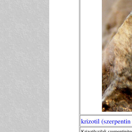
krizotil (szerpentin
Krizotilszálak szerpentinit