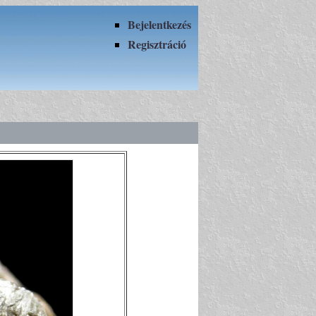
Bejelentkezés
Regisztráció