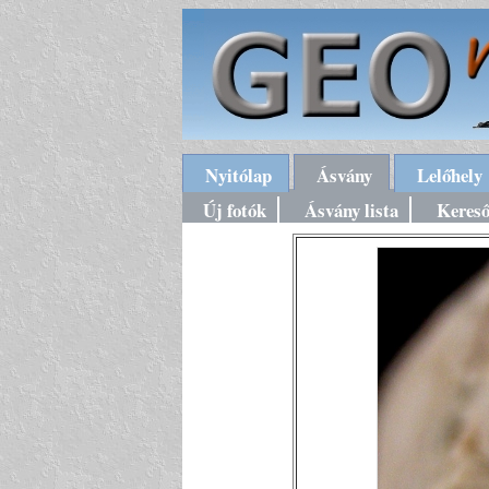
Nyitólap
Ásvány
Lelőhely
Új fotók
Ásvány lista
Keres