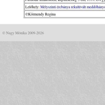
Lelőhely:
Mélyszinti ércbánya rekultivált meddőhány
©Körmendy Regina
© Nagy Mónika 2009-2026