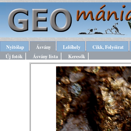
Nyitólap
Ásvány
Lelőhely
Cikk, Folyóirat
Új fotók
Ásvány lista
Keresők