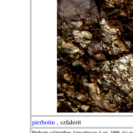
pirrhotin
, szfalerit
Pirrhotin szfaleritben, képszélesség 3 cm, 1999. évi g