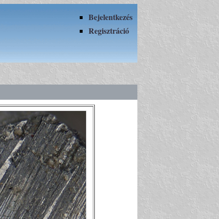
Bejelentkezés
Regisztráció