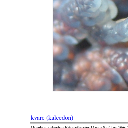
kvarc (kalcedon)
Gömbös kalcedon.Képszélesség:11mm Saját gyűjtés,