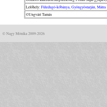
Lelőhely:
Füledugó-kőbánya, Gyöngyöstarján, Mátra
©Ungvári Tamás
© Nagy Mónika 2009-2026