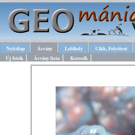
Nyitólap
Ásvány
Lelőhely
Cikk, Folyóirat
Új fotók
Ásvány lista
Keresők