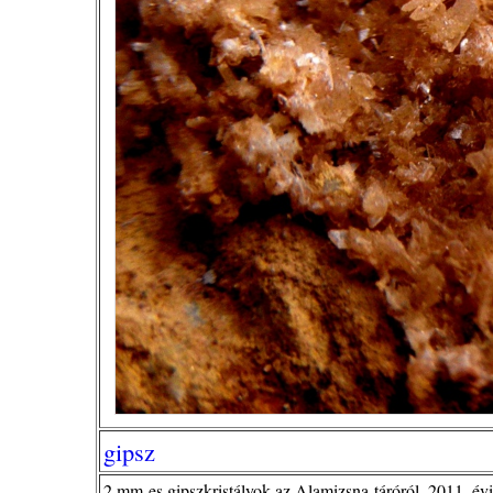
gipsz
2 mm-es gipszkristályok az Alamizsna-táróról, 2011. évi