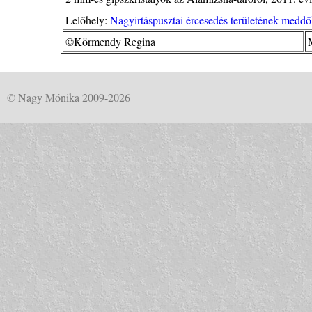
Lelőhely:
Nagyirtáspusztai ércesedés területének med
©Körmendy Regina
© Nagy Mónika 2009-2026