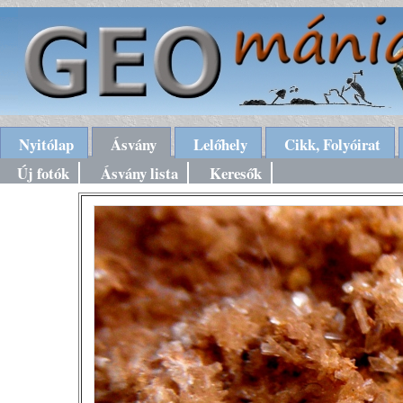
Nyitólap
Ásvány
Lelőhely
Cikk, Folyóirat
Új fotók
Ásvány lista
Keresők