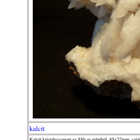
kalcit
Kalcit kristálycsoport az 550-es telérből. 85x77mm, sajá