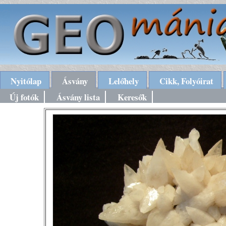
Nyitólap
Ásvány
Lelőhely
Cikk, Folyóirat
Új fotók
Ásvány lista
Keresők