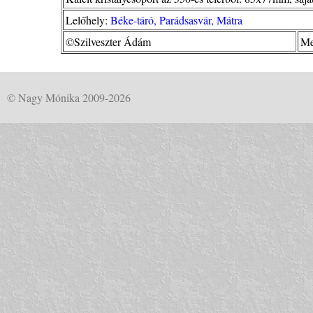
Lelőhely:
Béke-táró, Parádsasvár, Mátra
©Szilveszter Ádám
Me
© Nagy Mónika 2009-2026