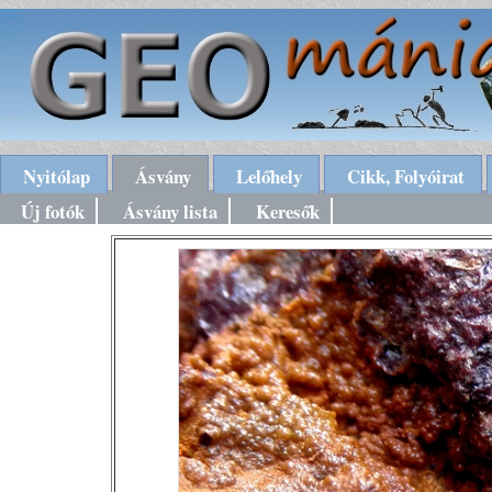
Nyitólap
Ásvány
Lelőhely
Cikk, Folyóirat
Új fotók
Ásvány lista
Keresők