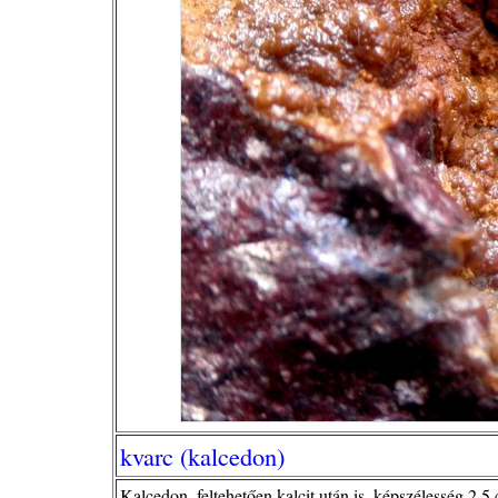
kvarc (kalcedon)
Kalcedon, feltehetően kalcit után is, képszélesség 2,5