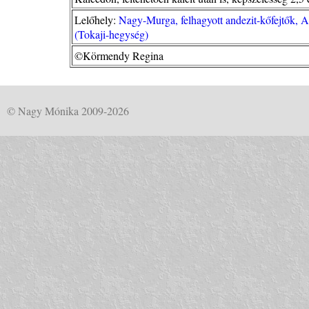
Lelőhely:
Nagy-Murga, felhagyott andezit-kőfejtők,
(Tokaji-hegység)
©Körmendy Regina
© Nagy Mónika 2009-2026