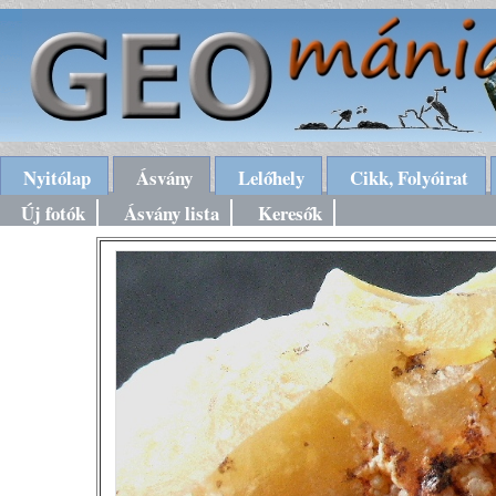
Nyitólap
Ásvány
Lelőhely
Cikk, Folyóirat
Új fotók
Ásvány lista
Keresők