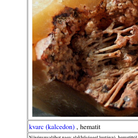
kvarc (kalcedon)
, hematit
Növénynyalábot nagy alakhűséggel leutánzó, hematittól v