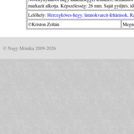
markazit alkotja. Képszélesség: 26 mm. Saját gyűjtés, id
Lelőhely:
Hercegköves-hegy, limnokvarcit-feltárások, 
©Kriston Zoltán
Megné
© Nagy Mónika 2009-2026