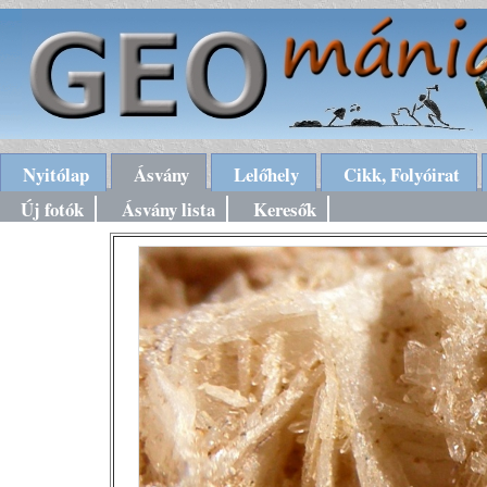
Nyitólap
Ásvány
Lelőhely
Cikk, Folyóirat
Új fotók
Ásvány lista
Keresők