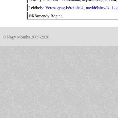
Lelőhely:
Veresagyag-bérci tárók, meddőhányók, felsz
©Körmendy Regina
© Nagy Mónika 2009-2026