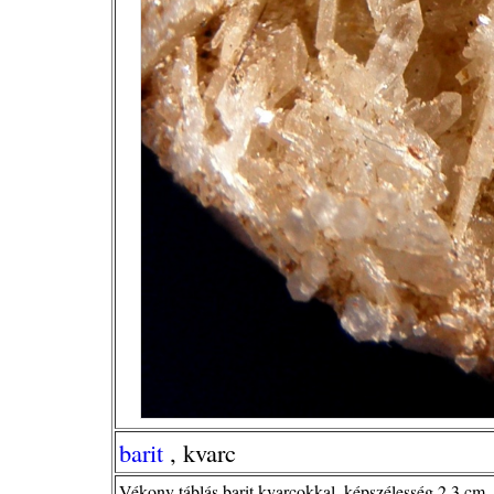
barit
, kvarc
Vékony táblás barit kvarcokkal, képszélesség 2,3 cm, 