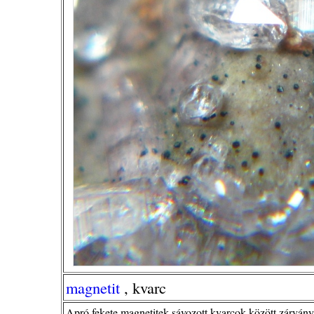
magnetit
, kvarc
Apró fekete magnetitek sávozott kvarcok között zárván