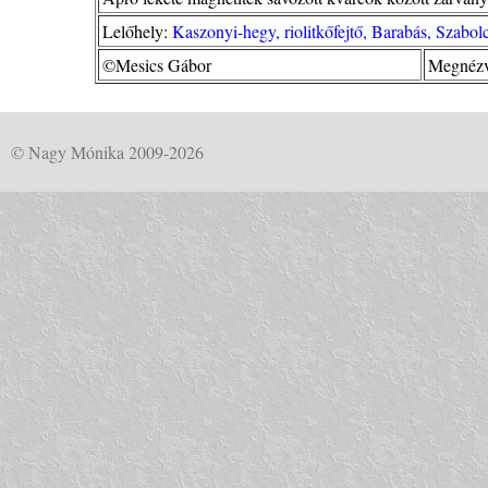
Lelőhely:
Kaszonyi-hegy, riolitkőfejtő, Barabás, Szab
©Mesics Gábor
Megnézv
© Nagy Mónika 2009-2026