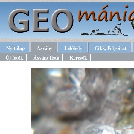
Nyitólap
Ásvány
Lelőhely
Cikk, Folyóirat
Új fotók
Ásvány lista
Keresők