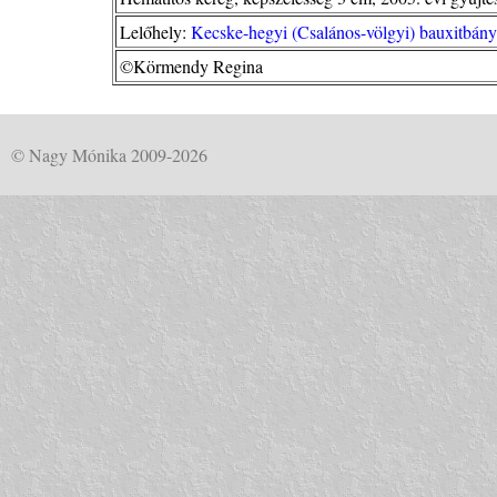
Lelőhely:
Kecske-hegyi (Csalános-völgyi) bauxitbány
©Körmendy Regina
© Nagy Mónika 2009-2026