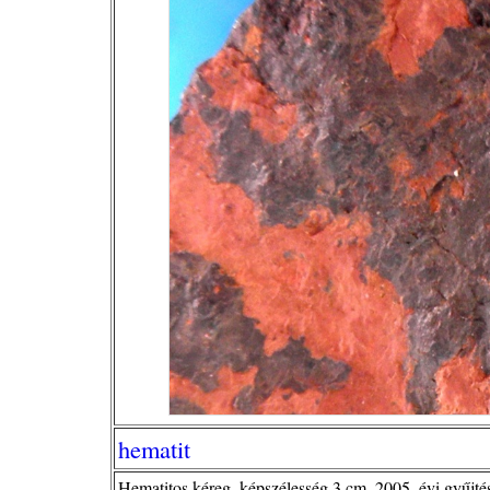
hematit
Hematitos kéreg, képszélesség 3 cm, 2005. évi gyűjté