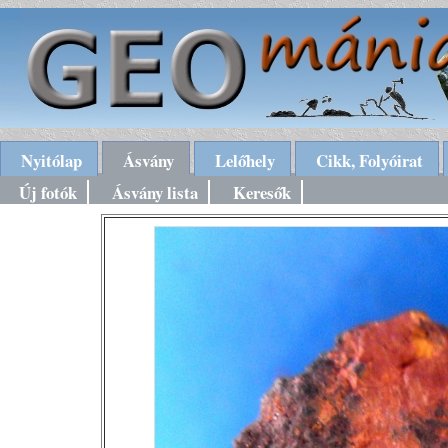
Nyitólap
Ásvány
Lelőhely
Cikk, Folyóirat
Új fotók
Ásvány lista
Keresők