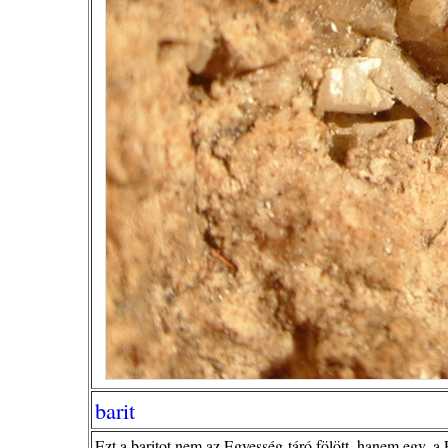
barit
Ezt a baritot nem az Egyesség-táró fölött, hanem egy, 