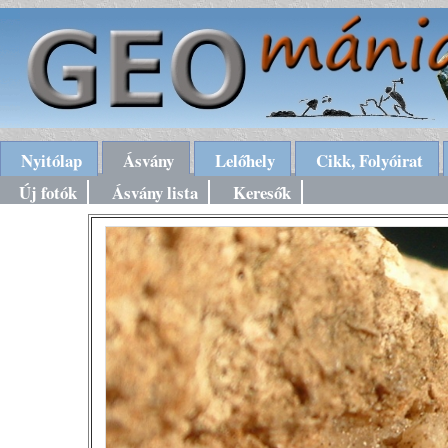
Nyitólap
Ásvány
Lelőhely
Cikk, Folyóirat
Új fotók
Ásvány lista
Keresők