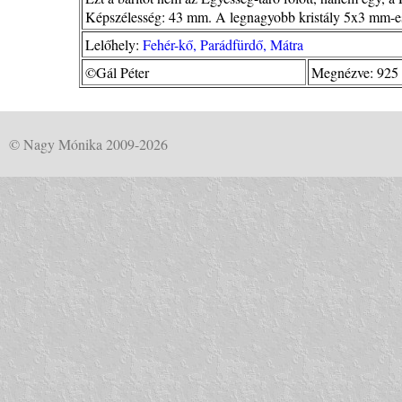
Képszélesség: 43 mm. A legnagyobb kristály 5x3 mm-e
Lelőhely:
Fehér-kő, Parádfürdő, Mátra
©Gál Péter
Megnézve: 925 
© Nagy Mónika 2009-2026