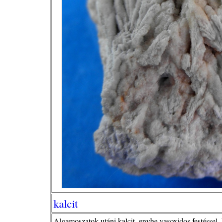
kalcit
Algamoszatok utáni kalcit, enyhe vasoxidos festéssel,