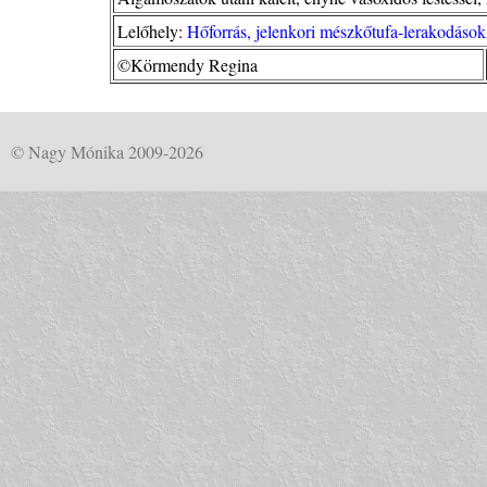
Lelőhely:
Hőforrás, jelenkori mészkőtufa-lerakodáso
©Körmendy Regina
© Nagy Mónika 2009-2026