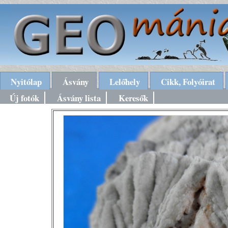
Nyitólap
Ásvány
Lelőhely
Cikk, Folyóirat
Új fotók
Ásvány lista
Keresők