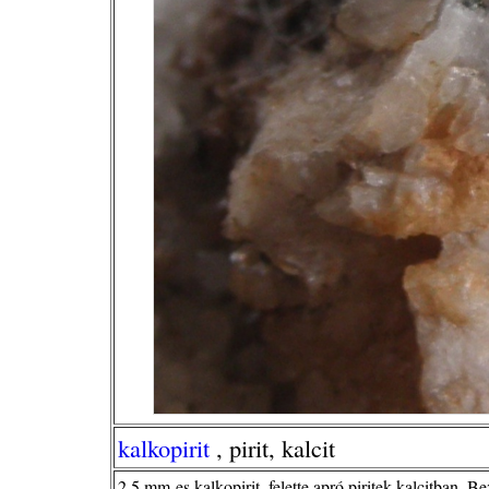
kalkopirit
, pirit, kalcit
2,5 mm-es kalkopirit, felette apró piritek kalcitban, Be