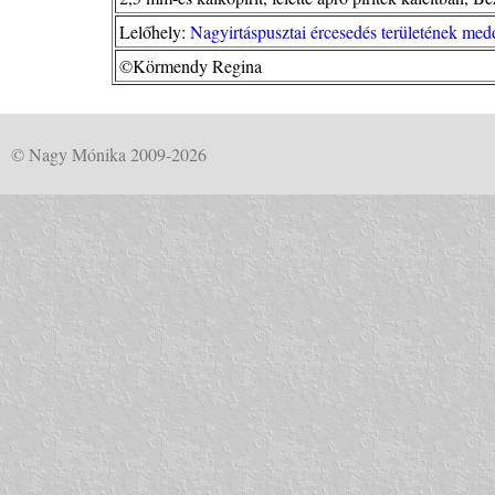
Lelőhely:
Nagyirtáspusztai ércesedés területének m
©Körmendy Regina
© Nagy Mónika 2009-2026