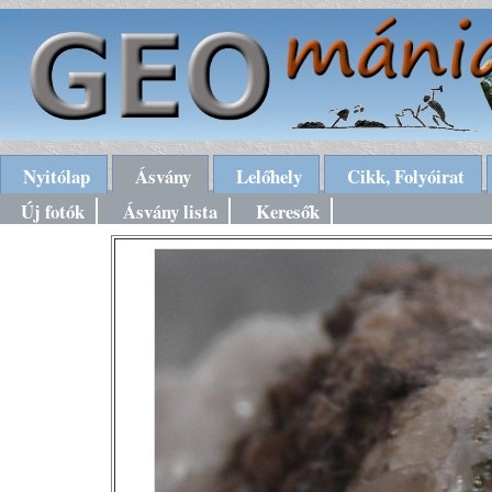
Nyitólap
Ásvány
Lelőhely
Cikk, Folyóirat
Új fotók
Ásvány lista
Keresők