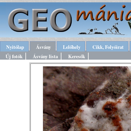
Nyitólap
Ásvány
Lelőhely
Cikk, Folyóirat
Új fotók
Ásvány lista
Keresők