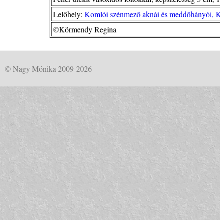
Lelőhely:
Komlói szénmező aknái és meddőhányói, 
©Körmendy Regina
© Nagy Mónika 2009-2026