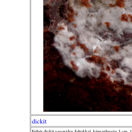
dickit
Fehér dickit vasoxidos foltokkal, képszélesség 3 cm, 1