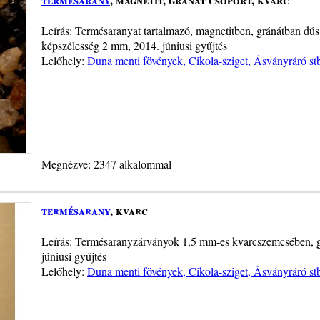
Leírás: Termésaranyat tartalmazó, magnetitben, gránátban d
képszélesség 2 mm, 2014. júniusi gyűjtés
Lelőhely:
Duna menti fövények, Cikola-sziget, Ásványráró st
Megnézve: 2347 alkalommal
termésarany
, kvarc
Leírás: Termésaranyzárványok 1,5 mm-es kvarcszemcsében, gy
júniusi gyűjtés
Lelőhely:
Duna menti fövények, Cikola-sziget, Ásványráró st