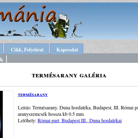
Cikk, Folyóirat
Kapcsolat
ők
termésarany galéria
termésarany
Leírás: Termésarany. Duna hordaléka, Budapest, III. Római p
aranyszemcsék hossza kb 0.5 mm.
Lelőhely:
Római-part, Budapest III., Duna hordalékai