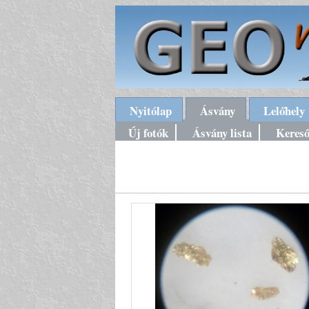
Nyitólap
Ásvány
Lelőhely
Új fotók
Ásvány lista
Keres