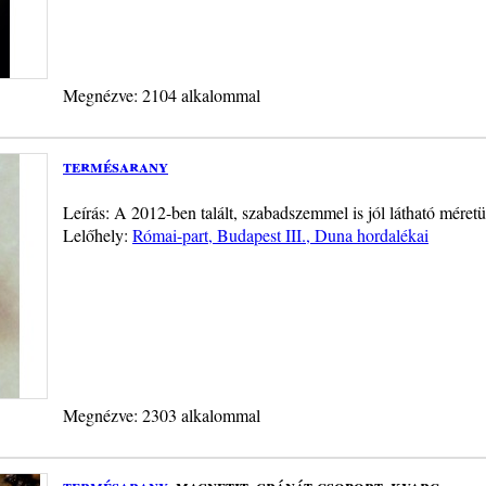
Megnézve: 2104 alkalommal
termésarany
Leírás: A 2012-ben talált, szabadszemmel is jól látható mére
Lelőhely:
Római-part, Budapest III., Duna hordalékai
Megnézve: 2303 alkalommal
termésarany
, magnetit, gránát csoport, kvarc