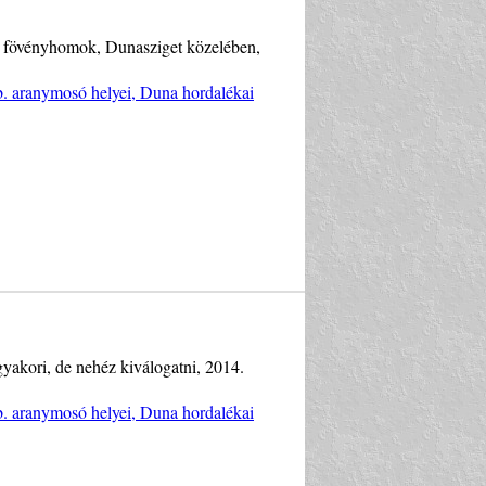
ús fövényhomok, Dunasziget közelében,
b. aranymosó helyei, Duna hordalékai
akori, de nehéz kiválogatni, 2014.
b. aranymosó helyei, Duna hordalékai