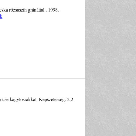
ka rózsaszín gránáttal , 1998.
ek
emcse kagylósrákkal. Képszélesség: 2,2