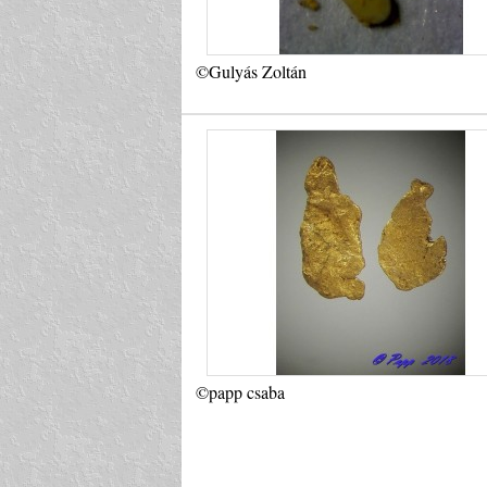
©Gulyás Zoltán
©papp csaba