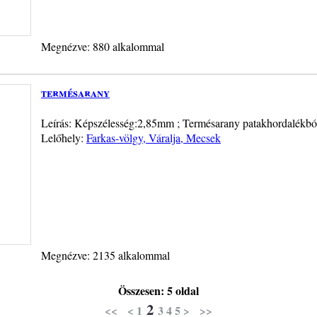
Megnézve: 880 alkalommal
termésarany
Leírás: Képszélesség:2,85mm ; Termésarany patakhordalékbó
Lelőhely:
Farkas-völgy, Váralja, Mecsek
Megnézve: 2135 alkalommal
Összesen: 5 oldal
2
<<
<
1
3
4
5
>
>>