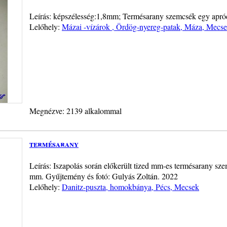
Leírás: képszélesség:1,8mm; Termésarany szemcsék egy aprócs
Lelőhely:
Mázai -vízárok , Ördög-nyereg-patak, Máza, Mecs
Megnézve: 2139 alkalommal
termésarany
Leírás: Iszapolás során előkerült tized mm-es termésarany sz
mm. Gyűjtemény és fotó: Gulyás Zoltán. 2022
Lelőhely:
Danitz-puszta, homokbánya, Pécs, Mecsek