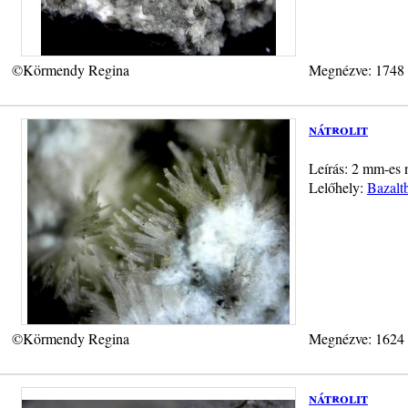
©Körmendy Regina
Megnézve: 1748
nátrolit
Leírás: 2 mm-es n
Lelőhely:
Bazalt
©Körmendy Regina
Megnézve: 1624
nátrolit