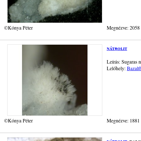
©Kónya Péter
Megnézve: 2058
nátrolit
Leírás: Sugaras n
Lelőhely:
Bazalt
©Kónya Péter
Megnézve: 1881
nátrolit
, kalc