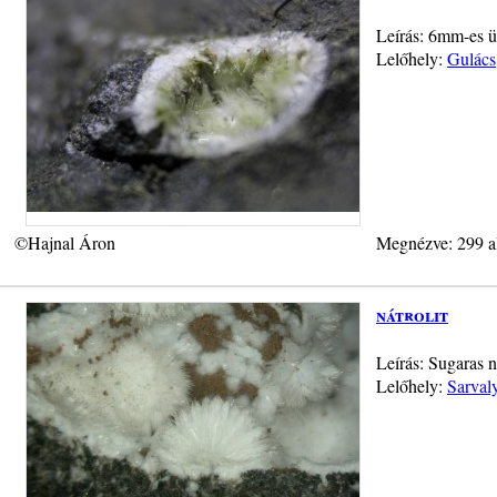
Leírás: 6mm-es ü
Lelőhely:
Gulács
©Hajnal Áron
Megnézve: 299 a
nátrolit
Leírás: Sugaras n
Lelőhely:
Sarval