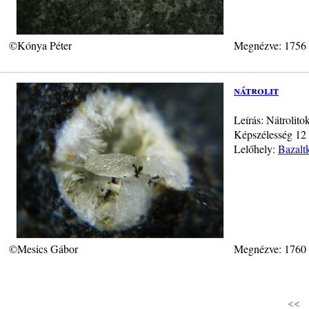
©Kónya Péter
Megnézve: 1756
nátrolit
Leírás: Nátrolito
Képszélesség 12
Lelőhely:
Bazalt
©Mesics Gábor
Megnézve: 1760
<<