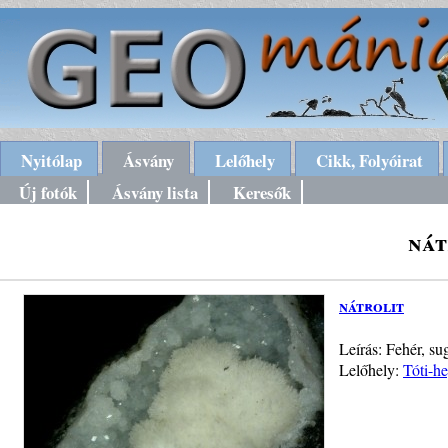
Nyitólap
Ásvány
Lelőhely
Cikk, Folyóirat
Új fotók
Ásvány lista
Keresők
nát
nátrolit
Leírás: Fehér, su
Lelőhely:
Tóti-he