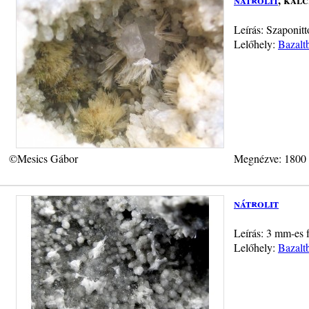
Leírás: Szaponitt
Lelőhely:
Bazalt
©Mesics Gábor
Megnézve: 1800
nátrolit
Leírás: 3 mm-es f
Lelőhely:
Bazalt