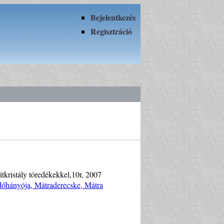
Bejelentkezés
Regisztráció
tkristály töredékekkel,10r, 2007
ddőhányója, Mátraderecske, Mátra