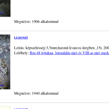
Megnézve: 1906 alkalommal
luzonit
Leírás: képszélesség:3,5mm;luzonit kvarcos üregben ,15r, 20
Lelőhely:
Rm-48 lejtakna, Istenáldás-táró és VIII-as táró me
Megnézve: 1940 alkalommal
luzonit