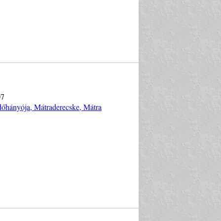
07
ddőhányója, Mátraderecske, Mátra