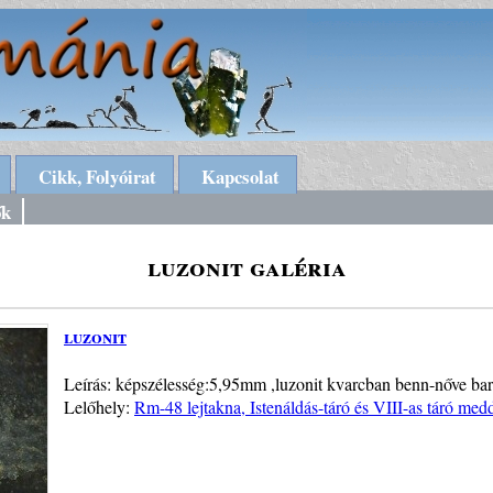
Cikk, Folyóirat
Kapcsolat
ők
luzonit galéria
luzonit
Leírás: képszélesség:5,95mm ,luzonit kvarcban benn-nőve bari
Lelőhely:
Rm-48 lejtakna, Istenáldás-táró és VIII-as táró me