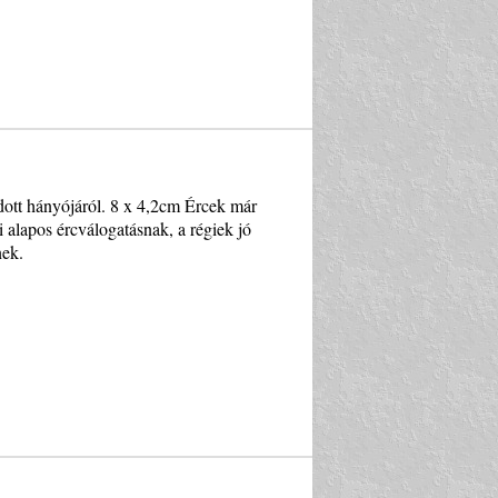
rdott hányójáról. 8 x 4,2cm Ércek már
 alapos ércválogatásnak, a régiek jó
nek.