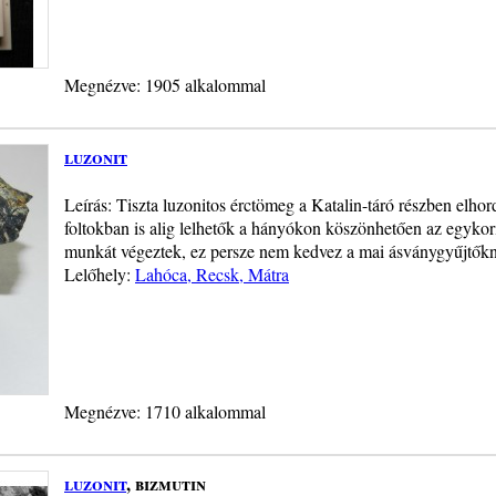
Megnézve: 1905 alkalommal
luzonit
Leírás: Tiszta luzonitos érctömeg a Katalin-táró részben elho
foltokban is alig lelhetők a hányókon köszönhetően az egykori
munkát végeztek, ez persze nem kedvez a mai ásványgyűjtők
Lelőhely:
Lahóca, Recsk, Mátra
Megnézve: 1710 alkalommal
luzonit
, bizmutin