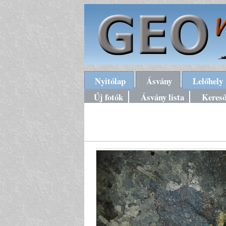
Nyitólap
Ásvány
Lelőhely
Új fotók
Ásvány lista
Keres