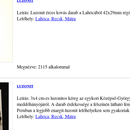
Leírás: Luzonit érces kovás darab a Lahócából 42x29mm régi
Lelőhely:
Lahóca, Recsk, Mátra
Megnézve: 2115 alkalommal
luzonit
Leírás: 3x4 cm-es luzonitos kéreg az egykori Középső-György-t
meddőhányójáról. A darab érdekessége a felszínén látható fenn
Peruban a legjobb enargit-luzonit lelőhelyeken sem gyakoriak
Lelőhely:
Lahóca, Recsk, Mátra