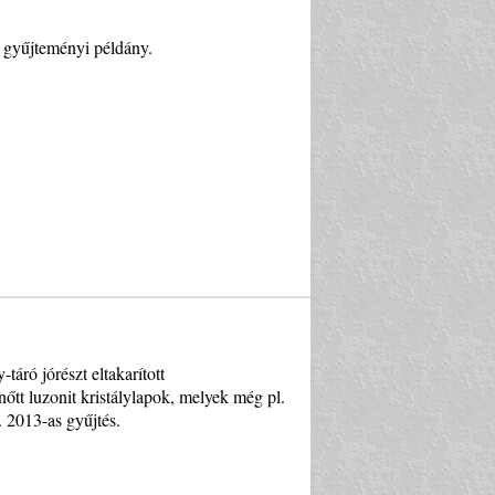
 gyűjteményi példány.
áró jórészt eltakarított
őtt luzonit kristálylapok, melyek még pl.
. 2013-as gyűjtés.