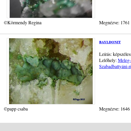
©Körmendy Regina
Megnézve: 1761
bayldonit
Leírás: képszéle
Lelőhely:
Meleg-
Szabadbattyáni-r
©papp csaba
Megnézve: 1646