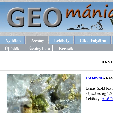
Nyitólap
Ásvány
Lelőhely
Cikk, Folyóirat
Új fotók
Ásvány lista
Keresők
bay
bayldonit
, kv
Leírás: Zöld bay
képszélesség 1,5
Lelőhely:
Alsó-R