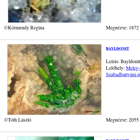
©Körmendy Regina
Megnézve: 1872
bayldonit
Leírás: Bayldon
Lelőhely:
Meleg-
Szabadbattyáni-r
©Tóth László
Megnézve: 2055
bayldonit