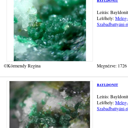
Leírás: Bayldoni
Lelőhely:
Meleg-
Szabadbattyáni-r
©Körmendy Regina
Megnézve: 1726
bayldonit
Leírás: Bayldoni
Lelőhely:
Meleg-
Szabadbattyáni-r