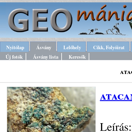
Nyitólap
Ásvány
Lelőhely
Cikk, Folyóirat
Új fotók
Ásvány lista
Keresők
ata
ataca
Leírás