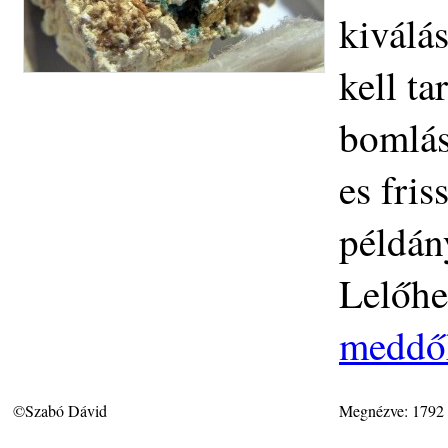
kiválá
kell ta
bomlás
es fris
példán
Lelőhe
meddőh
©Szabó Dávid
Megnézve: 1792