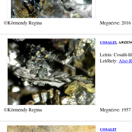
©Körmendy Regina
Megnézve: 2016
cosalit
, arzen
Leírás: Cosalit-l
Lelőhely:
Alsó-R
©Körmendy Regina
Megnézve: 1957
cosalit