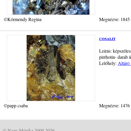
©Körmendy Regina
Megnézve: 1845
cosalit
Leírás: képszéles
pirrhotin- darab 
Lelőhely:
Altáró
©papp csaba
Megnézve: 1476
© Nagy Mónika 2009-2026