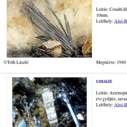
Leírás: Cosalit-
10mm.
Lelőhely:
Alsó-R
©Tóth László
Megnézve: 1940
cosalit
Leírás: Arzenopir
évi gyűjtés, sava
Lelőhely:
Alsó-R