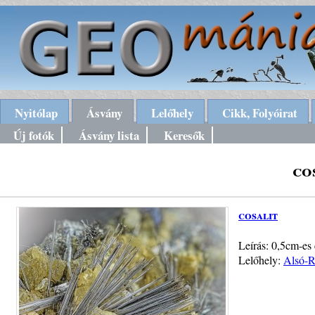
Nyitólap
Ásvány
Lelőhely
Cikk, Folyóirat
Új fotók
Ásvány lista
Keresők
co
cosalit
Leírás: 0,5cm-es co
Lelőhely:
Alsó-R