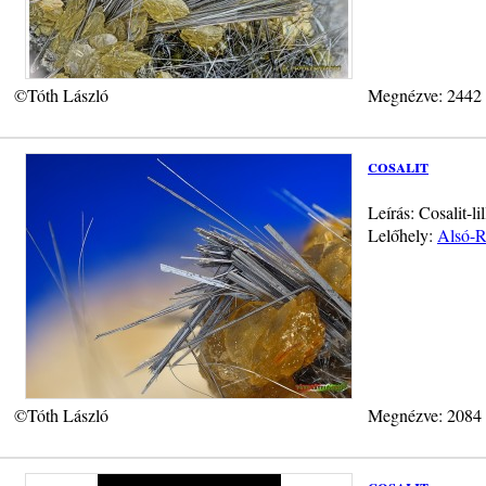
©Tóth László
Megnézve: 2442
cosalit
Leírás: Cosalit-l
Lelőhely:
Alsó-R
©Tóth László
Megnézve: 2084
cosalit