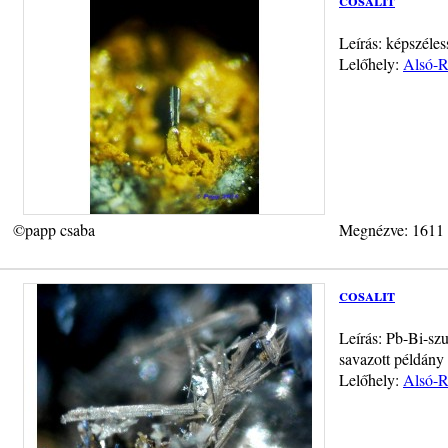
Leírás: képszéles
Lelőhely:
Alsó-R
©papp csaba
Megnézve: 1611
cosalit
Leírás: Pb-Bi-szu
savazott példány
Lelőhely:
Alsó-R