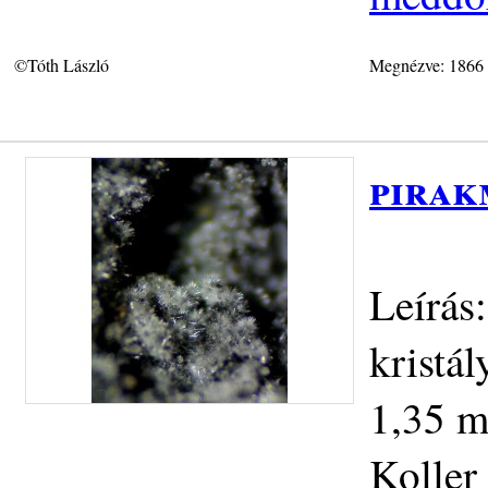
©Tóth László
Megnézve: 1866
pirak
Leírás
kristál
1,35 m
Koller