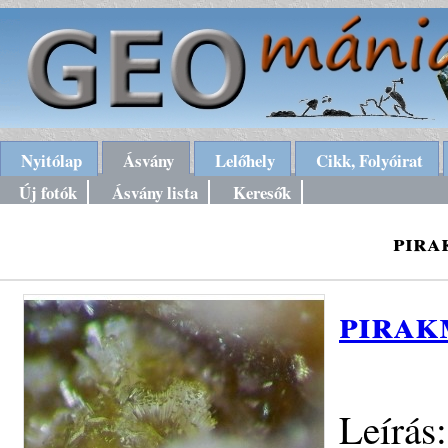
Nyitólap
Ásvány
Lelőhely
Cikk, Folyóirat
Új fotók
Ásvány lista
Keresők
pira
pirak
Leírás