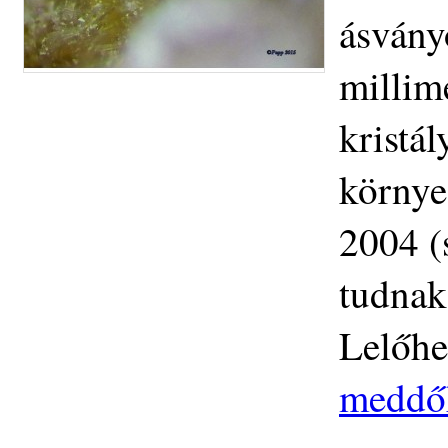
ásvány
millim
kristál
környe
2004 (
tudnak
Lelőhe
meddő