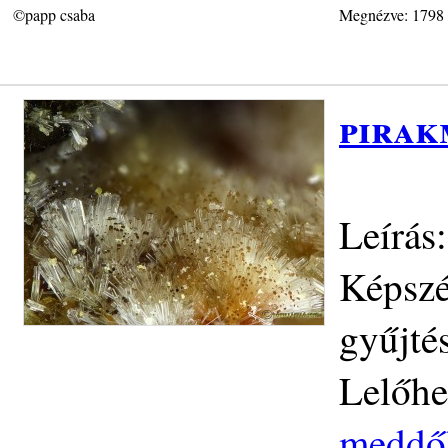
©papp csaba
Megnézve: 1798
pirak
Leírás
Képszé
gyűjté
Lelőhe
meddő