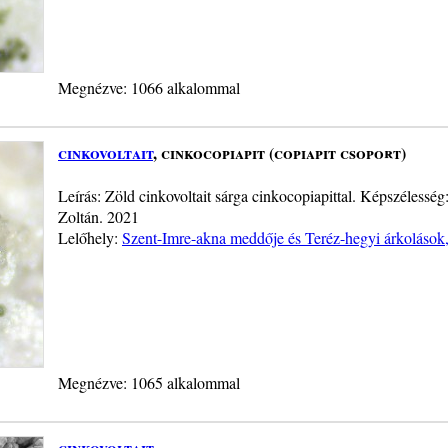
Megnézve: 1066 alkalommal
cinkovoltait
, cinkocopiapit (copiapit csoport)
Leírás: Zöld cinkovoltait sárga cinkocopiapittal. Képszéless
Zoltán. 2021
Lelőhely:
Szent-Imre-akna meddője és Teréz-hegyi árkolások
Megnézve: 1065 alkalommal
cinkovoltait