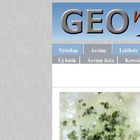
Nyitólap
Ásvány
Lelőhely
Új fotók
Ásvány lista
Keres