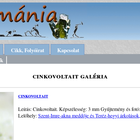
Cikk, Folyóirat
Kapcsolat
ők
cinkovoltait galéria
cinkovoltait
Leírás: Cinkovoltait. Képszélesség: 3 mm Gyűjtemény és fotó
Lelőhely:
Szent-Imre-akna meddője és Teréz-hegyi árkolások