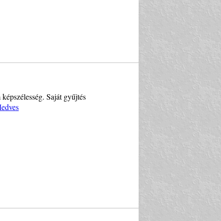
m képszélesség. Saját gyűjtés
Medves