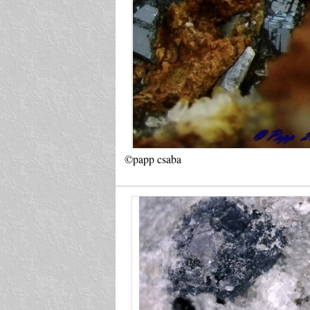
©papp csaba