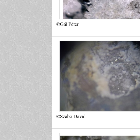
©Gál Péter
©Szabó Dávid