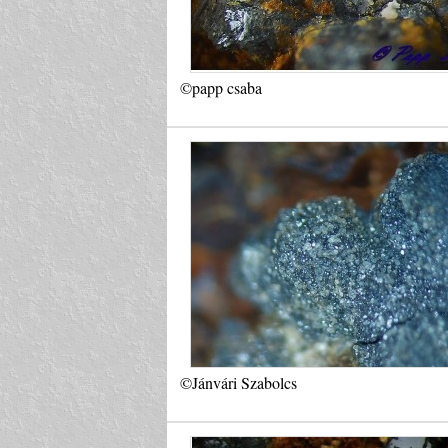
©papp csaba
©Jánvári Szabolcs