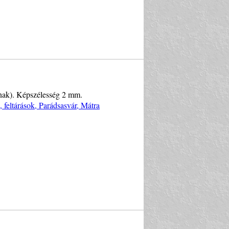
annak). Képszélesség 2 mm.
feltárások, Parádsasvár, Mátra