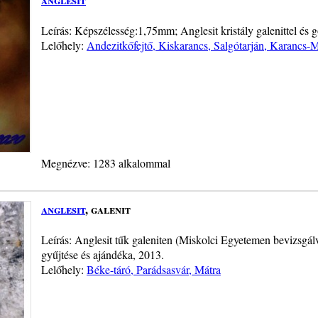
Leírás: Képszélesség:1,75mm; Anglesit kristály galenittel és go
Lelőhely:
Andezitkőfejtő, Kiskarancs, Salgótarján, Karancs-
Megnézve: 1283 alkalommal
anglesit
, galenit
Leírás: Anglesit tűk galeniten (Miskolci Egyetemen bevizsgál
gyűjtése és ajándéka, 2013.
Lelőhely:
Béke-táró, Parádsasvár, Mátra