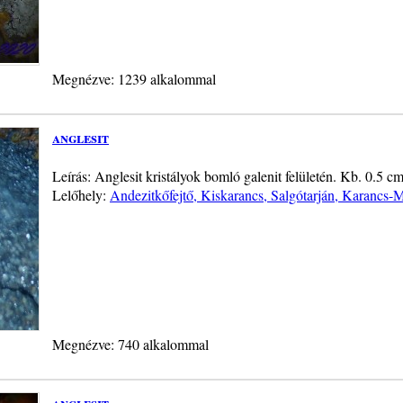
Megnézve: 1239 alkalommal
anglesit
Leírás: Anglesit kristályok bomló galenit felületén. Kb. 0.5 c
Lelőhely:
Andezitkőfejtő, Kiskarancs, Salgótarján, Karancs-
Megnézve: 740 alkalommal
anglesit