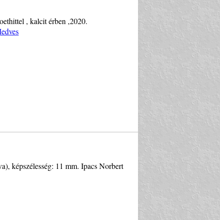
ethittel , kalcit érben ,2020.
Medves
va), képszélesség: 11 mm. Ipacs Norbert