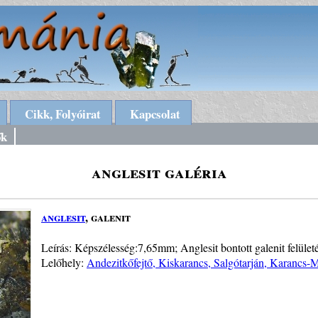
Cikk, Folyóirat
Kapcsolat
ők
anglesit galéria
anglesit
, galenit
Leírás: Képszélesség:7,65mm; Anglesit bontott galenit felület
Lelőhely:
Andezitkőfejtő, Kiskarancs, Salgótarján, Karancs-