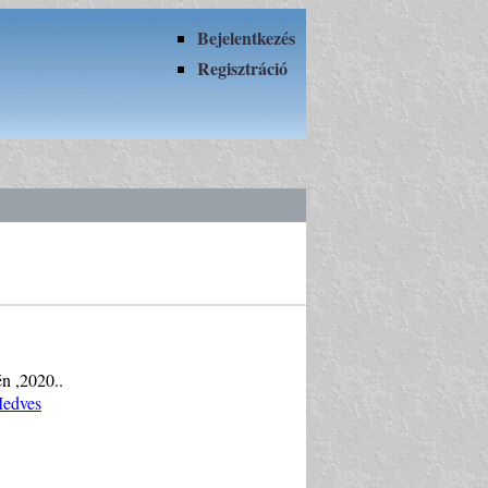
Bejelentkezés
Regisztráció
én ,2020..
Medves