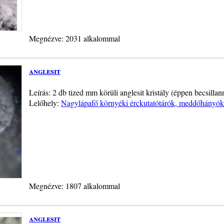
Megnézve: 2031 alkalommal
anglesit
Leírás: 2 db tized mm körüli anglesit kristály (éppen becsill
Lelőhely:
Nagylápafő környéki érckutatótárók, meddőhányók, 
Megnézve: 1807 alkalommal
anglesit