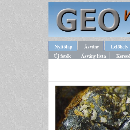
Nyitólap
Ásvány
Lelőhely
Új fotók
Ásvány lista
Keres