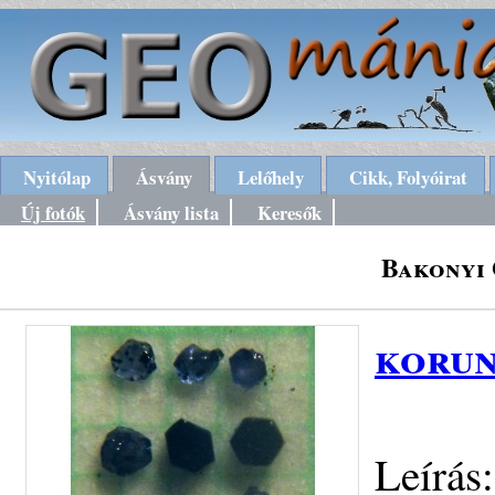
Nyitólap
Ásvány
Lelőhely
Cikk, Folyóirat
Új fotók
Ásvány lista
Keresők
Bakonyi 
korun
Leírás