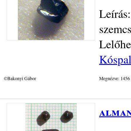
Leírás
szemcs
Lelőhe
Kóspal
©Bakonyi Gábor
Megnézve: 1456
alman