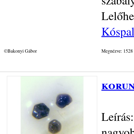
Lelőhe
Kóspal
©Bakonyi Gábor
Megnézve: 1528
korun
Leírás
nagyob