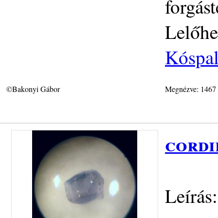
forgás
Lelőhe
Kóspal
©Bakonyi Gábor
Megnézve: 1467
cordi
Leírás