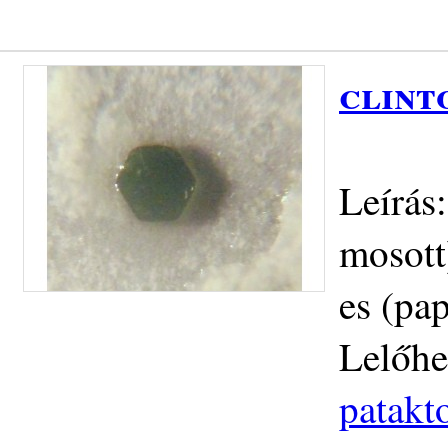
clint
Leírás
mosott
es (pa
Lelőhe
patakt