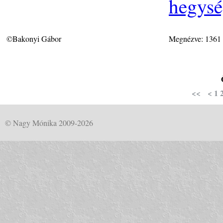
hegys
©Bakonyi Gábor
Megnézve: 1361
<<
<
1
© Nagy Mónika 2009-2026