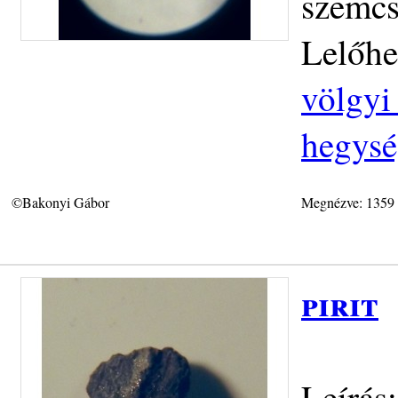
szemcs
Lelőhe
völgyi 
hegys
©Bakonyi Gábor
Megnézve: 1359
pirit
Leírás