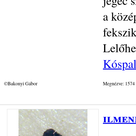
jegec 
a közé
fekszik
Lelőhe
Kóspal
©Bakonyi Gábor
Megnézve: 1574
ilmen