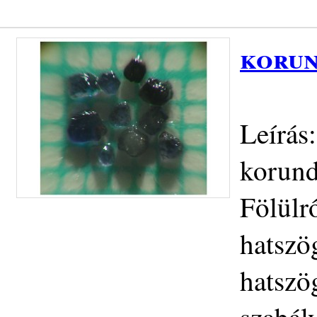
korun
Leírás
korund
Fölülr
hatszö
hatszög
szabál