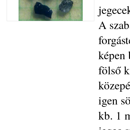
jegece
A szab
forgás
képen 
fölső k
közepé
igen sö
kb. 1 