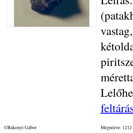
(patak
vastag
kétolda
pirits
mérett
Lelőhe
feltár
©Bakonyi Gábor
Megnézve: 1212