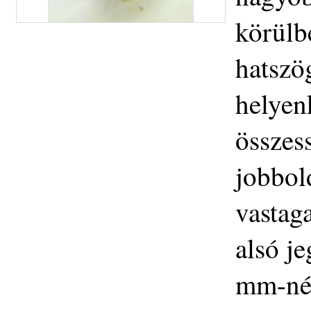
körülb
hatszö
helyen
összes
jobbol
vastag
alsó j
mm-nél