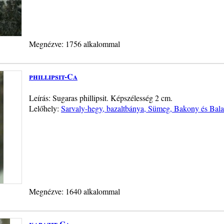
Megnézve: 1756 alkalommal
phillipsit-Ca
Leírás: Sugaras phillipsit. Képszélesség 2 cm.
Lelőhely:
Sarvaly-hegy, bazaltbánya, Sümeg, Bakony és Bala
Megnézve: 1640 alkalommal
kabazit-Ca