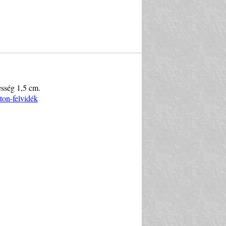
esség 1,5 cm.
ton-felvidék