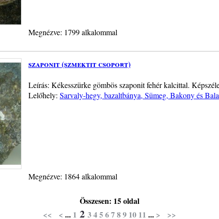
Megnézve: 1799 alkalommal
szaponit (szmektit csoport)
Leírás: Kékesszürke gömbös szaponit fehér kalcittal. Képszél
Lelőhely:
Sarvaly-hegy, bazaltbánya, Sümeg, Bakony és Bala
Megnézve: 1864 alkalommal
Összesen: 15 oldal
2
<<
<
...
1
3
4
5
6
7
8
9
10
11
...
>
>>