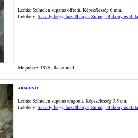
Leírás: Színtelen sugaras offretit. Képszélesség 6 mm.
Lelőhely:
Sarvaly-hegy, bazaltbánya, Sümeg, Bakony és Bala
Megnézve: 1976 alkalommal
aragonit
Leírás: Színtelen sugaras aragonit. Képszélesség 3,5 cm.
Lelőhely:
Sarvaly-hegy, bazaltbánya, Sümeg, Bakony és Bala