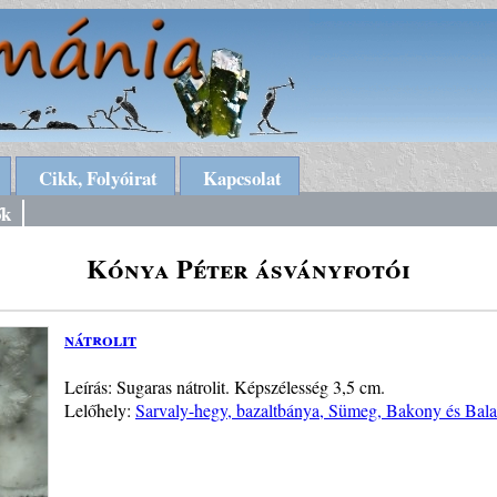
Cikk, Folyóirat
Kapcsolat
ők
Kónya Péter ásványfotói
nátrolit
Leírás: Sugaras nátrolit. Képszélesség 3,5 cm.
Lelőhely:
Sarvaly-hegy, bazaltbánya, Sümeg, Bakony és Bala