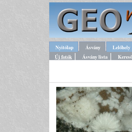
Nyitólap
Ásvány
Lelőhely
Új fotók
Ásvány lista
Keres