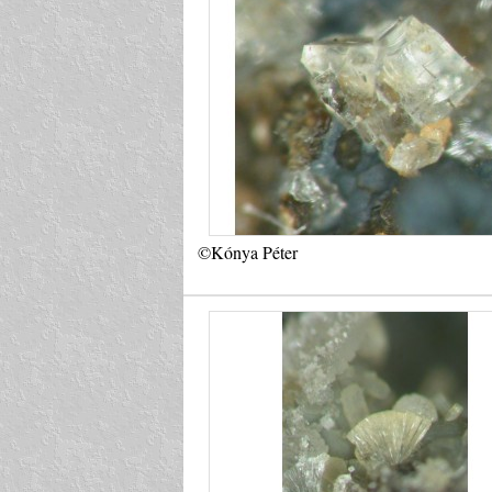
©Kónya Péter