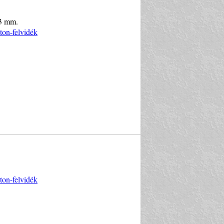
 3 mm.
ton-felvidék
ton-felvidék