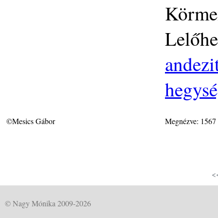
Körme
Lelőhe
andezit
hegys
©Mesics Gábor
Megnézve: 1567
<
© Nagy Mónika 2009-2026