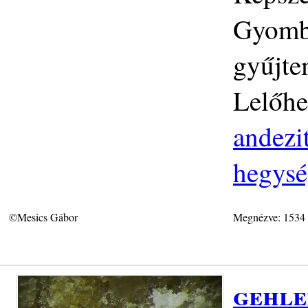
Gyomb
gyűjte
Lelőhe
andezit
hegys
©Mesics Gábor
Megnézve: 1534
gehle