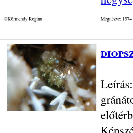
©Körmendy Regina
Megnézve: 1574
diops
Leírás
gránát
előtérb
Képszé