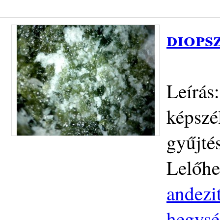
diops
Leírás:
képszé
gyűjté
Lelőhe
andezit
hegys