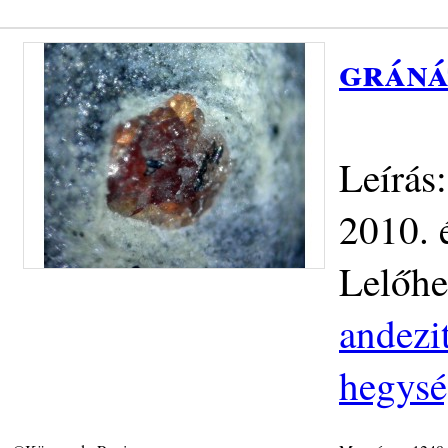
gráná
Leírás
2010. 
Lelőhe
andezit
hegys