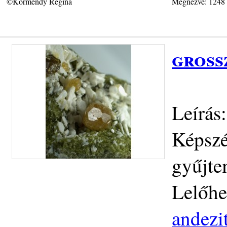
©Körmendy Regina
Megnézve: 1248
gross
Leírás:
Képszé
gyűjte
Lelőhe
andezit