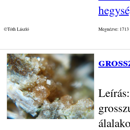
hegys
©Tóth László
Megnézve: 1713
gross
Leírás
grosszu
álalak