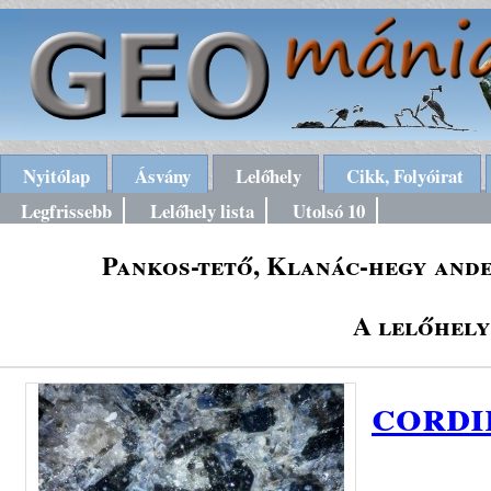
Nyitólap
Ásvány
Lelőhely
Cikk, Folyóirat
Legfrissebb
Lelőhely lista
Utolsó 10
Pankos-tető, Klanác-hegy ande
A lelőhely
cordi