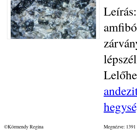
Leírás
amfibó
zárván
lépszé
Lelőhe
andezit
hegys
©Körmendy Regina
Megnézve: 1391