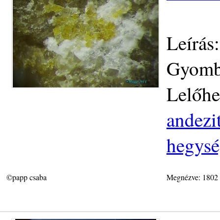
Leírás
Gyomb
Lelőhe
andezit
hegys
©papp csaba
Megnézve: 1802