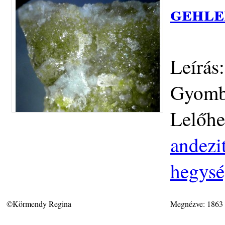
gehle
Leírás
Gyombo
Lelőhe
andezit
hegys
©Körmendy Regina
Megnézve: 1863