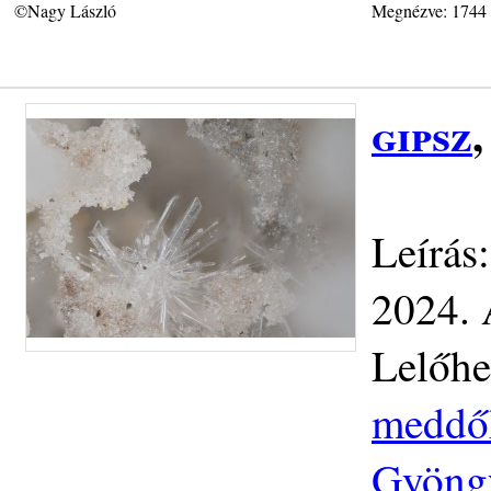
©Nagy László
Megnézve: 1744
gipsz
Leírás
2024. 
Lelőhe
meddőh
Gyöngy