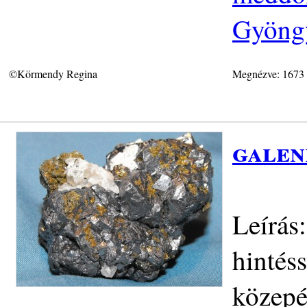
Gyöngy
©Körmendy Regina
Megnézve: 1673
galen
Leírás:
hintéss
közep