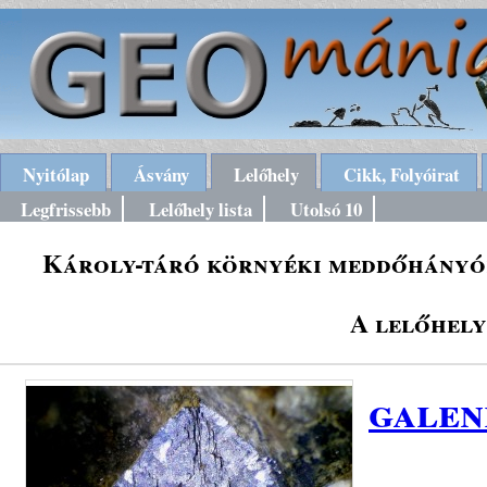
Nyitólap
Ásvány
Lelőhely
Cikk, Folyóirat
Legfrissebb
Lelőhely lista
Utolsó 10
Károly-táró környéki meddőhányók
A lelőhely
galen