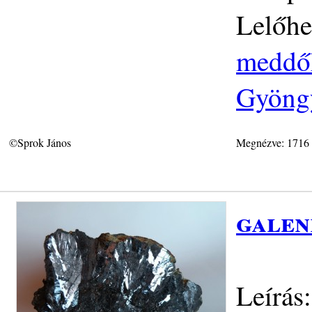
Lelőhe
meddőh
Gyöngy
©Sprok János
Megnézve: 1716
galen
Leírás: