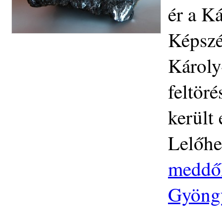
ér a Ká
Képszé
Károly
feltör
került 
Lelőhe
meddőh
Gyöngy