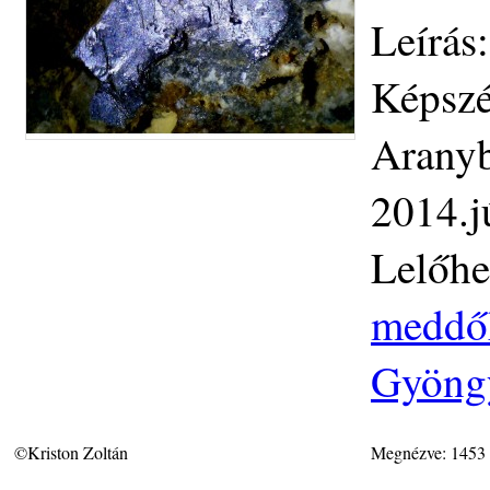
Leírás
Képszé
Aranyb
2014.j
Lelőhe
meddőh
Gyöngy
©Kriston Zoltán
Megnézve: 1453