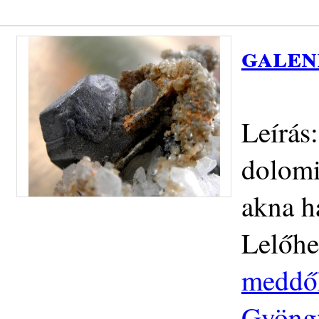
galen
Leírás
dolomit
akna h
Lelőhe
meddőh
Gyöngy