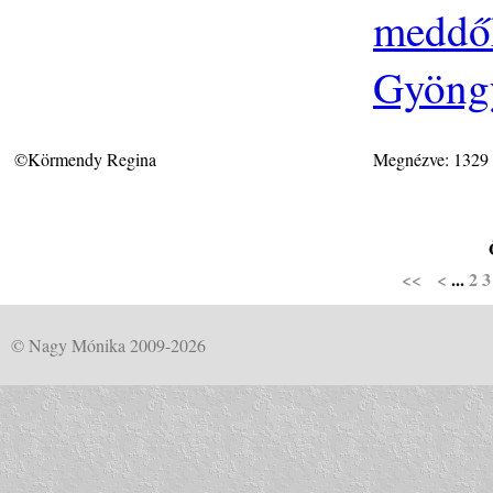
meddőh
Gyöngy
©Körmendy Regina
Megnézve: 1329
<<
<
...
2
3
© Nagy Mónika 2009-2026