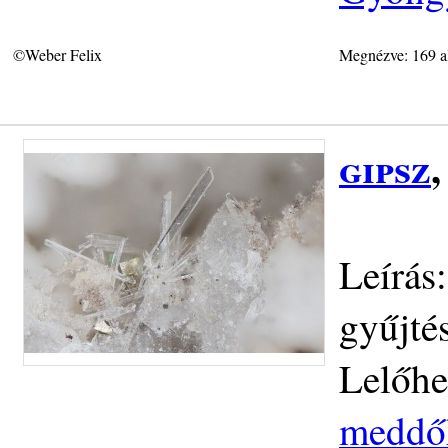
©Weber Felix
Megnézve: 169 a
gipsz
Leírás:
gyűjté
Lelőhe
meddőh