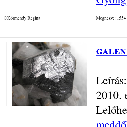
©Körmendy Regina
Megnézve: 1554
galen
Leírás:
2010. 
Lelőhe
meddőh