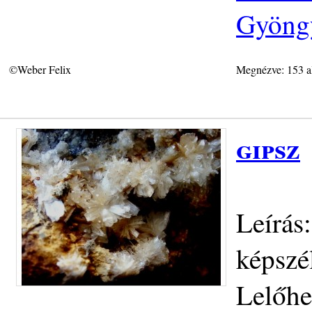
Gyöngy
©Weber Felix
Megnézve: 153 a
gipsz
Leírás
képszé
Lelőhe