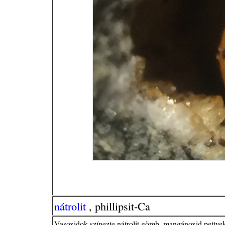
nátrolit
, phillipsit-Ca
Vasoxidok színezte nátrolit gömb, mangánoxid pettyekk