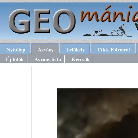
Nyitólap
Ásvány
Lelőhely
Cikk, Folyóirat
Új fotók
Ásvány lista
Keresők