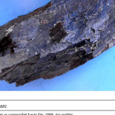
arc
-es szenesedett kovás fán, 1998. évi gyűjtés