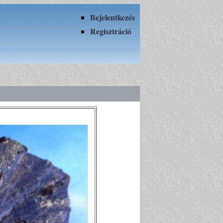
Bejelentkezés
Regisztráció