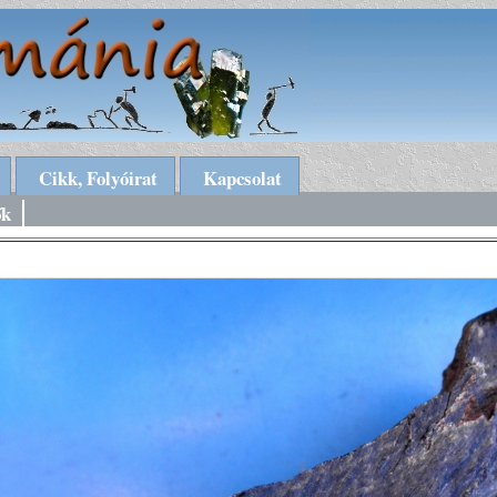
Cikk, Folyóirat
Kapcsolat
ők