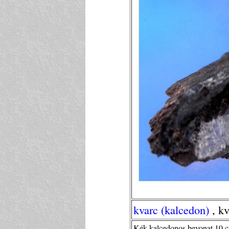
kvarc (kalcedon)
, kv
Kék kalcedonos bevonat 10 cm