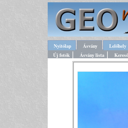
Nyitólap
Ásvány
Lelőhely
Új fotók
Ásvány lista
Keres