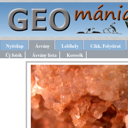
Nyitólap
Ásvány
Lelőhely
Cikk, Folyóirat
Új fotók
Ásvány lista
Keresők