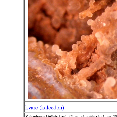
kvarc (kalcedon)
Kalcedonos kitöltés kovás fában, képszélesség 1 cm, 20