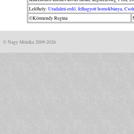
Lelőhely:
Uradalmi-erdő, felhagyott homokbánya, Csol
©Körmendy Regina
© Nagy Mónika 2009-2026